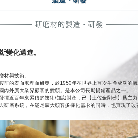
製造・研發
研磨材的製造・研發
斷變化邁進。
磨材與技術。
鍍前的表面處理而研發，於1950年在世界上首次生產成功的
國內外廣大業界顧客的愛顧。是本公司長期暢銷產品之一。
發揮近百年來累積的技術/知識財產，已【土佐金剛砂】爲主
與研磨系統，在滿足廣大顧客多樣化需求的同時，也實現了改