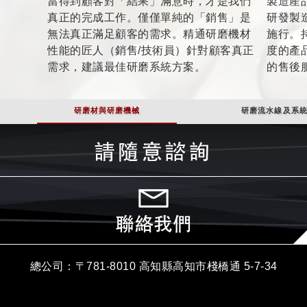
當得到顧客對「結果」滿意時，才是我們
製造產
真正的完成工作。僅僅單純的「銷售」是
研發製
無法真正滿足顧客的需求。精通研磨機材
施行。
性能的匠人（銷售/技術員）針對顧客真正
度的產
需求，建議最佳研磨系統方案。
的售後
研磨材與研磨機械
研磨流水線及系
總公司：〒781-8010 高知縣高知市棧橋通 5-7-34