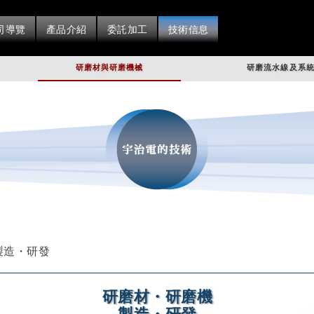
司導覽
產品介紹
委託加工
技術信息
研磨材與研磨機械
研磨流水線及系
製造・研發
研磨材・研磨機