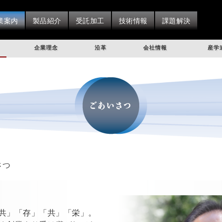
業案内
製品紹介
受託加工
技術情報
課題解決
企業理念
沿革
会社情報
産学
さつ
共」「存」「共」「栄」。