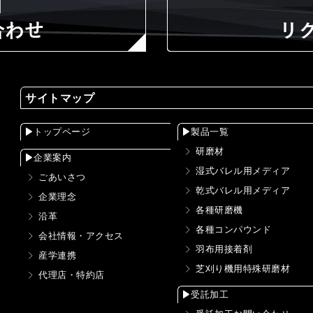
サイトマップ
トップページ
製品一覧
研磨材
企業案内
湿式バレル用メディア
ごあいさつ
乾式バレル用メディア
企業理念
各種研磨機
沿革
各種コンパウンド
会社情報・アクセス
羽布用接着剤
産学連携
芝刈り機用特殊研磨材
代理店・特約店
受託加工