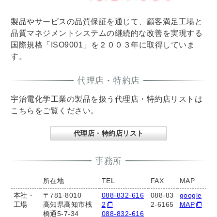
製品やサービスの品質保証を通じて、顧客満足工場と
品質マネジメントシステムの継続的な改善を実現する
国際規格「ISO9001」を２００３年に取得していま
す。
代理店・特約店
宇治電化学工業の製品を扱う代理店・特約店リストは
こちらをご覧ください。
代理店・特約店リスト
事務所
所在地
TEL
FAX
MAP
本社・
〒781-8010
088-832-616
088-83
google
工場
高知県高知市桟
2
2-6165
MAP
橋通5-7-34
088-832-616