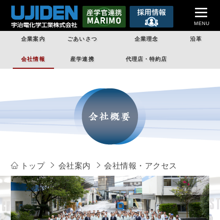
MENU
企業案内
ごあいさつ
企業理念
沿革
トップページ
会社情報
産学連携
代理店・特約店
企業案内
製品紹介
受託加工
技術情報
課題解決
トップ
会社案内
会社情報・アクセス
企業情報
お問い合わせ