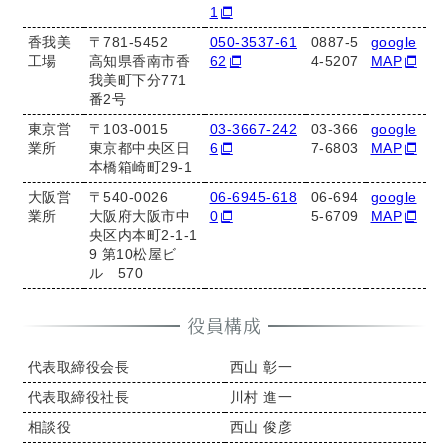
1
香我美
〒781-5452
050-3537-61
0887-5
google
工場
高知県香南市香
62
4-5207
MAP
我美町下分771
番2号
東京営
〒103-0015
03-3667-242
03-366
google
業所
東京都中央区日
6
7-6803
MAP
本橋箱崎町29-1
大阪営
〒540-0026
06-6945-618
06-694
google
業所
大阪府大阪市中
0
5-6709
MAP
央区内本町2-1-1
9 第10松屋ビ
ル 570
役員構成
代表取締役会長
西山 彰一
代表取締役社長
川村 進一
相談役
西山 俊彦