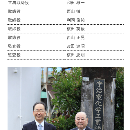
常務取締役
和田 雄一
取締役
西山 徹
取締役
利岡 俊祐
取締役
横田 英毅
取締役
西山 正晃
監査役
改田 達昭
監査役
横田 忠明