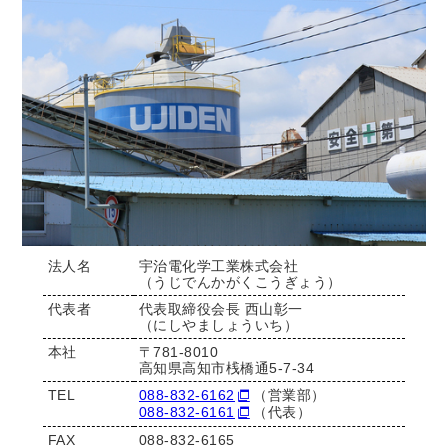
法人名
宇治電化学工業株式会社
（うじでんかがくこうぎょう）
代表者
代表取締役会長 西山彰一
（にしやましょういち）
本社
〒781-8010
高知県高知市桟橋通5-7-34
TEL
088-832-6162
（営業部）
088-832-6161
（代表）
FAX
088-832-6165