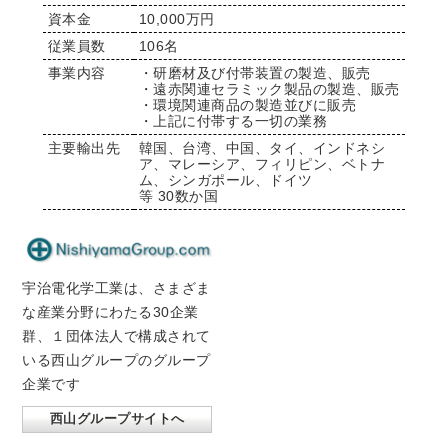
資本金
10,000万円
従業員数
106名
事業内容
・研磨材及び付帯装置の製造、販売
・遠赤関連セラミック製品の製造、販売
・環境関連商品の製造並びに販売
・上記に付帯する一切の業務
主要輸出先
韓国、台湾、中国、タイ、インドネシ
ア、マレーシア、フィリピン、ベトナ
ム、シンガポール、ドイツ
等 30数か国
宇治電化学工業は、さまざま
な産業分野にわたる30企業
群、１団体法人で構成されて
いる西山グループのグループ
企業です
西山グループサイトへ