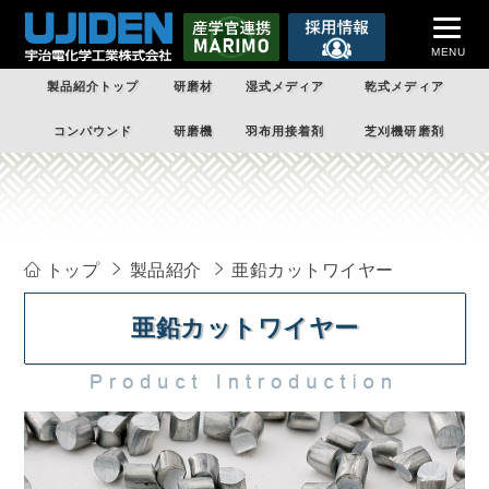
MENU
製品紹介トップ
研磨材
湿式メディア
乾式メディア
トップページ
コンパウンド
研磨機
羽布用接着剤
芝刈機研磨剤
企業案内
製品紹介
受託加工
トップ
製品紹介
亜鉛カットワイヤー
技術情報
亜鉛カットワイヤー
課題解決
企業情報
お問い合わせ