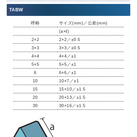
TABW
呼称
サイズ(mm)／公差(mm)
(a×ℓ)
2×2
2×2／±0.5
3×3
3×3／±0.5
4×4
4×4／±1
5×5
5×5／±1
6
6×6／±1
10
10×7／±1
15
15×10／±1.5
20
20×13／±1.5
30
30×16／±1.5