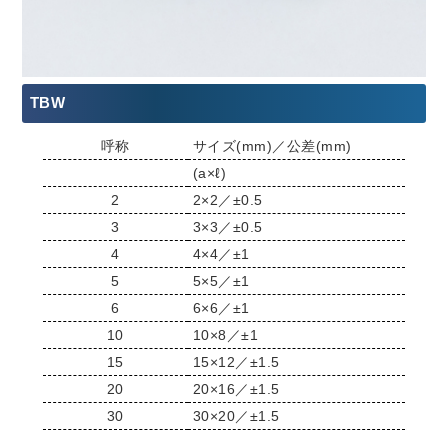
TBW
呼称
サイズ(mm)／公差(mm)
(a×ℓ)
2
2×2／±0.5
3
3×3／±0.5
4
4×4／±1
5
5×5／±1
6
6×6／±1
10
10×8／±1
15
15×12／±1.5
20
20×16／±1.5
30
30×20／±1.5