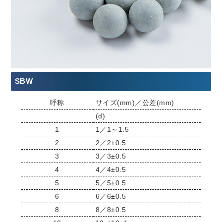
SBW
呼称
サイズ(mm)／公差(mm)
(d)
1
1／1～1.5
2
2／2±0.5
3
3／3±0.5
4
4／4±0.5
5
5／5±0.5
6
6／6±0.5
8
8／8±0.5