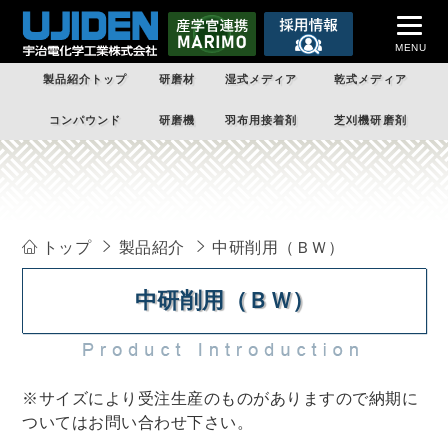
MENU
製品紹介トップ
研磨材
湿式メディア
乾式メディア
トップページ
コンパウンド
研磨機
羽布用接着剤
芝刈機研磨剤
企業案内
製品紹介
受託加工
トップ
製品紹介
中研削用（ＢＷ）
技術情報
中研削用（ＢＷ）
課題解決
企業情報
※サイズにより受注生産のものがありますので納期に
お問い合わせ
ついてはお問い合わせ下さい。