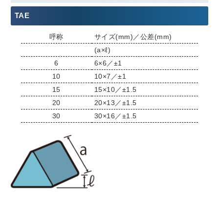
TAE
呼称
サイズ(mm)／公差(mm)
(a×ℓ)
6
6×6／±1
10
10×7／±1
15
15×10／±1.5
20
20×13／±1.5
30
30×16／±1.5