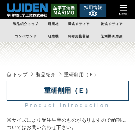
MENU
製品紹介トップ
研磨材
湿式メディア
乾式メディア
トップページ
コンパウンド
研磨機
羽布用接着剤
芝刈機研磨剤
企業案内
製品紹介
受託加工
トップ
製品紹介
重研削用（Ｅ）
技術情報
重研削用（Ｅ）
課題解決
企業情報
※サイズにより受注生産のものがありますので納期に
お問い合わせ
ついてはお問い合わせ下さい。