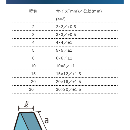
呼称
サイズ(mm)／公差(mm)
(a×ℓ)
2
2×2／±0.5
3
3×3／±0.5
4
4×4／±1
5
5×5／±1
6
6×6／±1
10
10×8／±1
15
15×12／±1.5
20
20×16／±1.5
30
30×20／±1.5