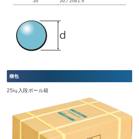
20
20／20±1.5
梱包
25㎏入段ボール箱