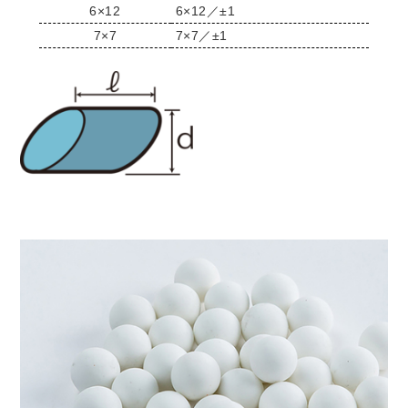
6×12
6×12／±1
7×7
7×7／±1