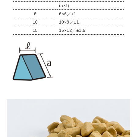
(a×ℓ)
6
6×6／±1
10
10×8／±1
15
15×12／±1.5