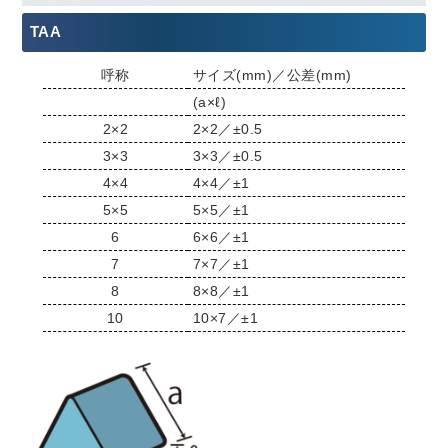
TAA
呼称
サイズ(mm)／公差(mm)
(a×ℓ)
2×2
2×2／±0.5
3×3
3×3／±0.5
4×4
4×4／±1
5×5
5×5／±1
6
6×6／±1
7
7×7／±1
8
8×8／±1
10
10×7／±1