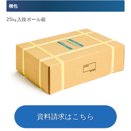
梱包
25㎏入段ボール箱