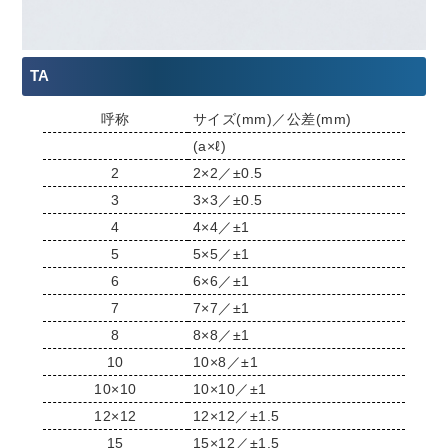
TA
呼称
サイズ(mm)／公差(mm)
(a×ℓ)
2
2×2／±0.5
3
3×3／±0.5
4
4×4／±1
5
5×5／±1
6
6×6／±1
7
7×7／±1
8
8×8／±1
10
10×8／±1
10×10
10×10／±1
12×12
12×12／±1.5
15
15×12／±1.5