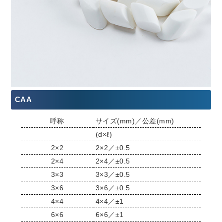
CAA
呼称
サイズ(mm)／公差(mm)
(d×ℓ)
2×2
2×2／±0.5
2×4
2×4／±0.5
3×3
3×3／±0.5
3×6
3×6／±0.5
4×4
4×4／±1
6×6
6×6／±1