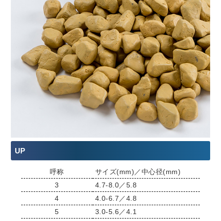
UP
呼称
サイズ(mm)／中心径(mm)
3
4.7-8.0／5.8
4
4.0-6.7／4.8
5
3.0-5.6／4.1