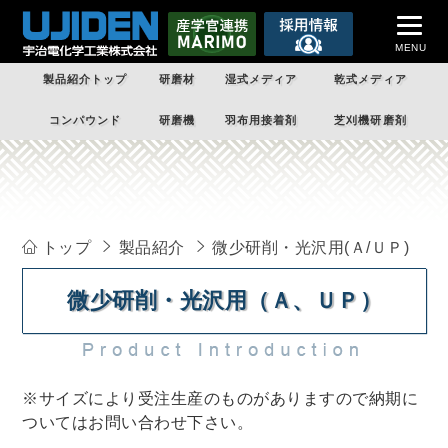
MENU
製品紹介トップ
研磨材
湿式メディア
乾式メディア
トップページ
コンパウンド
研磨機
羽布用接着剤
芝刈機研磨剤
企業案内
製品紹介
受託加工
トップ
製品紹介
微少研削・光沢用(Ａ/ＵＰ)
技術情報
微少研削・光沢用（Ａ、ＵＰ）
課題解決
企業情報
※サイズにより受注生産のものがありますので納期に
お問い合わせ
ついてはお問い合わせ下さい。