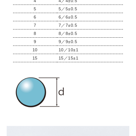
4
4／4±0.5
5
5／5±0.5
6
6／6±0.5
7
7／7±0.5
8
8／8±0.5
9
9／9±0.5
10
10／10±1
15
15／15±1