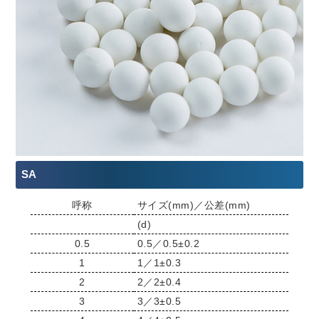
SA
呼称
サイズ(mm)／公差(mm)
(d)
0.5
0.5／0.5±0.2
1
1／1±0.3
2
2／2±0.4
3
3／3±0.5