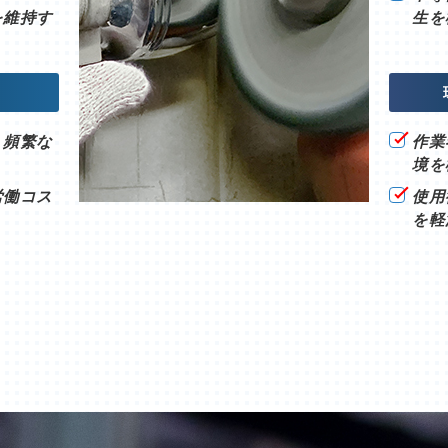
を維持す
生を
、頻繁な
作業
境を
労働コス
使用
を軽