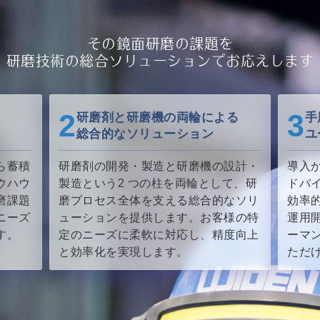
その鏡面研磨の課題を
研磨技術の総合ソリューションで
お応えします
研磨剤と研磨機の両輪による
手
総合的なソリューション
ユ
から蓄積
研磨剤の開発・製造と研磨機の設計・
導入
ウハウ
製造という2 つの柱を両輪として、研
ドバ
磨課題
磨プロセス全体を支える総合的なソリ
効率
ニーズ
ューションを提供します。お客様の特
運用
す。
定のニーズに柔軟に対応し、精度向上
ーマ
と効率化を実現します。
ただ