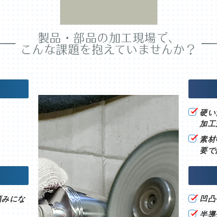
製品・部品の加工現場で、
こんな課題を抱えていませんか？
硬い
加工
素材
要で
頼みにな
凹凸
半導